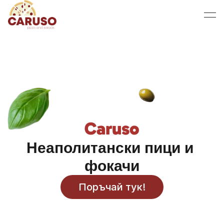
Caruso
Неаполитански пици и 
фокачи
Поръчай тук!