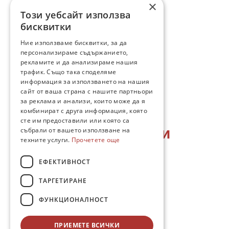
×
Този уебсайт използва
бисквитки
Ние използваме бисквитки, за да
персонализираме съдържанието,
рекламите и да анализираме нашия
трафик. Също така споделяме
информация за използването на нашия
сайт от ваша страна с нашите партньори
за реклама и анализи, които може да я
Нашата формула за
комбинират с друга информация, която
сте им предоставили или която са
Неаполитански пици
събрали от вашето използване на
техните услуги.
Прочетете още
ЕФЕКТИВНОСТ
ТАРГЕТИРАНЕ
ФУНКЦИОНАЛНОСТ
В 
Caruso
 не правим компромис с качеството. 
ПРИЕМЕТЕ ВСИЧКИ